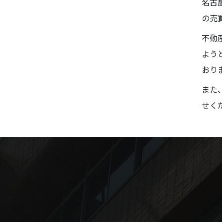
名古
の売
不動
よう
おり
また
せく