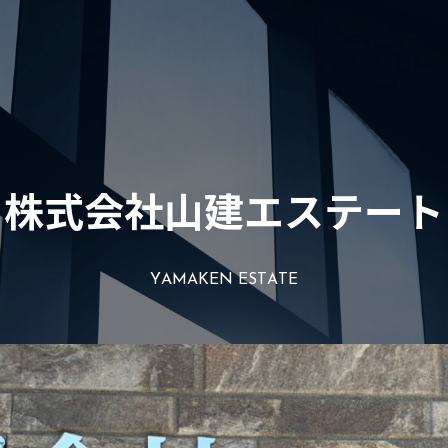
株
式
会
社
山
建
エ
ス
テ
ー
ト
Y
A
M
A
K
E
N
E
S
T
A
T
E