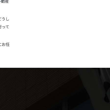
不動産
どうし
行って
にお任