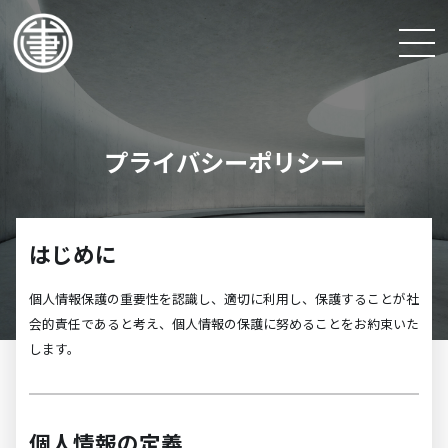
プ
ラ
イ
バ
シ
ー
ポ
リ
シ
ー
はじめに
個人情報保護の重要性を認識し、適切に利用し、保護することが社
会的責任であると考え、個人情報の保護に努めることをお約束いた
します。
個人情報の定義