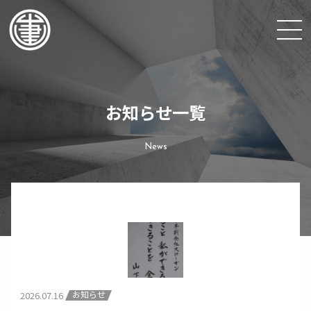
お
知
ら
せ
一
覧
N
e
w
s
お知らせ
2026.07.16